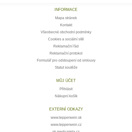
INFORMACE
Mapa stránek
Kontakt
Všeobecné obchodní podmínky
Cookies a sociální sítě
Reklamační řád
Reklamační protokol
Formulář pro odstoupení od smlouvy
Statut soutěže
MŮJ ÚČET
Přihlásit
Nákupní košík
EXTERNÍ ODKAZY
www.tepperwein.sk
www.tepperwein.cz
sk.medicalelix.cz