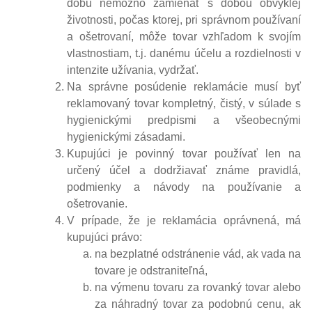
dobu nemožno zamieňať s dobou obvyklej
životnosti, počas ktorej, pri správnom používaní
a ošetrovaní, môže tovar vzhľadom k svojím
vlastnostiam, t.j. danému účelu a rozdielnosti v
intenzite užívania, vydržať.
Na správne posúdenie reklamácie musí byť
reklamovaný tovar kompletný, čistý, v súlade s
hygienickými predpismi a všeobecnými
hygienickými zásadami.
Kupujúci je povinný tovar používať len na
určený účel a dodržiavať známe pravidlá,
podmienky a návody na používanie a
ošetrovanie.
V prípade, že je reklamácia oprávnená, má
kupujúci právo:
na bezplatné odstránenie vád, ak vada na
tovare je odstraniteľná,
na výmenu tovaru za rovanký tovar alebo
za náhradný tovar za podobnú cenu, ak