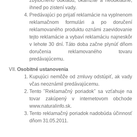
zbytočného odkladu, okamžite a neodkladne,
ihneď po zistení vady.
Predávajúci po prijatí reklamácie na vyplnenom
reklamačnom formulári a po doručení
reklamovaného produktu oznámi zaevidovanie
tejto reklamácie a vybaví reklamáciu najneskôr
v lehote 30 dní. Táto doba začne plynúť dňom
doručenia reklamovaného tovaru
predávajúcemu.
Osobitné ustanovenia
Kupujúci nemôže od zmluvy odstúpiť, ak vady
včas neoznámil predávajúcemu.
Tento "Reklamačný poriadok" sa vzťahuje na
tovar zakúpený v internetovom obchode
www.naturalinfo.sk.
Tento reklamačný poriadok nadobúda účinnosť
dňom 31.05.2011.