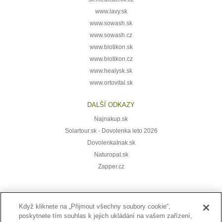
www.lavy.sk
www.sowash.sk
www.sowash.cz
www.biotikon.sk
www.biotikon.cz
www.healysk.sk
www.ortovital.sk
DALŠÍ ODKAZY
Najnakup.sk
Solartour.sk - Dovolenka leto 2026
DovolenkaInak.sk
Naturopat.sk
Zapper.cz
Když kliknete na „Přijmout všechny soubory cookie“,
Přihlaste se k odběru novinek:
poskytnete tím souhlas k jejich ukládání na vašem zařízení,