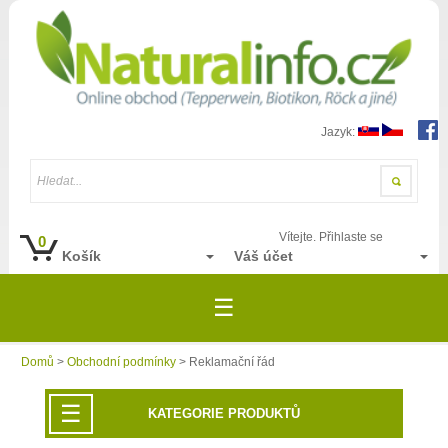
Jazyk:
Hledat...
Vítejte. Přihlaste se
0
Košík
Váš účet
☰
Domů
>
Obchodní podmínky
> Reklamační řád
☰
KATEGORIE PRODUKTŮ