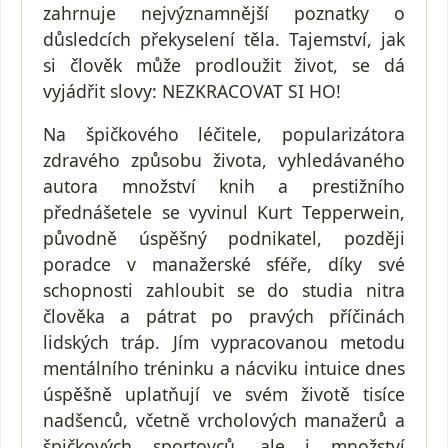
zahrnuje nejvýznamnější poznatky o
důsledcích překyselení těla. Tajemství, jak
si člověk může prodloužit život, se dá
vyjádřit slovy: NEZKRACOVAT SI HO!
Na špičkového léčitele, popularizátora
zdravého způsobu života, vyhledávaného
autora množství knih a prestižního
přednášetele se vyvinul Kurt Tepperwein,
původně úspěšný podnikatel, později
poradce v manažerské sféře, díky své
schopnosti zahloubit se do studia nitra
člověka a pátrat po pravých příčinách
lidských tráp. Jím vypracovanou metodu
mentálního tréninku a nácviku intuice dnes
úspěšně uplatňují ve svém životě tisíce
nadšenců, včetně vrcholových manažerů a
špičkových sportovců, ale i množství