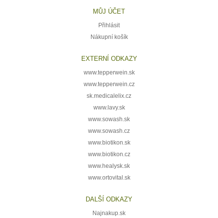
MŮJ ÚČET
Přihlásit
Nákupní košík
EXTERNÍ ODKAZY
www.tepperwein.sk
www.tepperwein.cz
sk.medicalelix.cz
www.lavy.sk
www.sowash.sk
www.sowash.cz
www.biotikon.sk
www.biotikon.cz
www.healysk.sk
www.ortovital.sk
DALŠÍ ODKAZY
Najnakup.sk