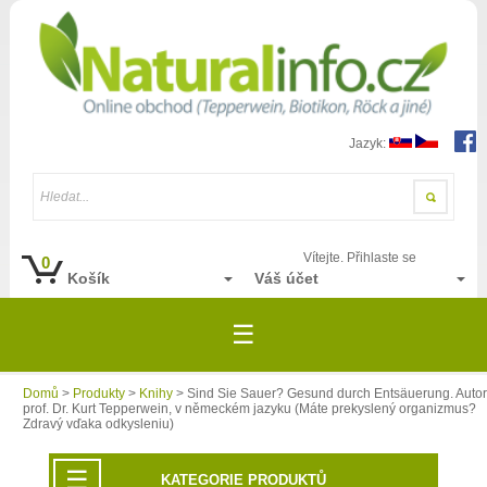
Jazyk:
Hledat...
Vítejte. Přihlaste se
0
Košík
Váš účet
☰
Domů
>
Produkty
>
Knihy
> Sind Sie Sauer? Gesund durch Entsäuerung. Autor
prof. Dr. Kurt Tepperwein, v německém jazyku (Máte prekyslený organizmus?
Zdravý vďaka odkysleniu)
☰
KATEGORIE PRODUKTŮ