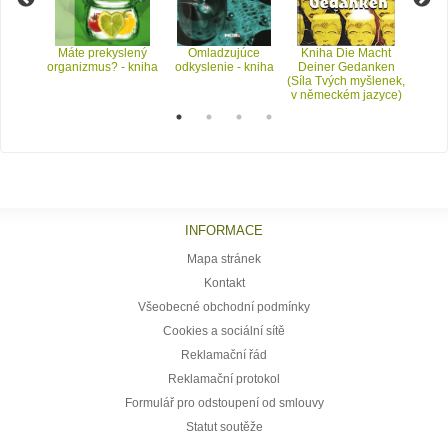
ance -
Máte prekyslený
Omladzujúce
Kniha Die Macht
Co ti 
organizmus? - kniha
odkyslenie - kniha
Deiner Gedanken
(Síla Tvých myšlenek,
v německém jazyce)
INFORMACE
Mapa stránek
Kontakt
Všeobecné obchodní podmínky
Cookies a sociální sítě
Reklamační řád
Reklamační protokol
Formulář pro odstoupení od smlouvy
Statut soutěže