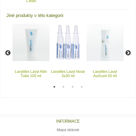
Clean
Jiné produkty v této kategorii
olvyl
Lavylites Lavyl Allin
Lavylites Lavyl Nose
Lavylites Lavyl
Lavylit
0 ml
Tube 100 ml
3x30 ml
Auricum 50 ml
200 
vypr
INFORMACE
Mapa stránek