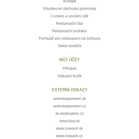
Kontakt
Všeobecné obchodní podmínky
Cookies a sociální sítě
Reklamační řád
Reklamační protokol
Formulář pro odstoupení od smlouvy
Statut soutěže
MŮJ ÚČET
Přihlásit
Nákupní košík
EXTERNÍ ODKAZY
www.tepperwein.sk
www.tepperwein.cz
sk.medicalelix.cz
www.lavy.sk
www.sowash.sk
www.sowash.cz