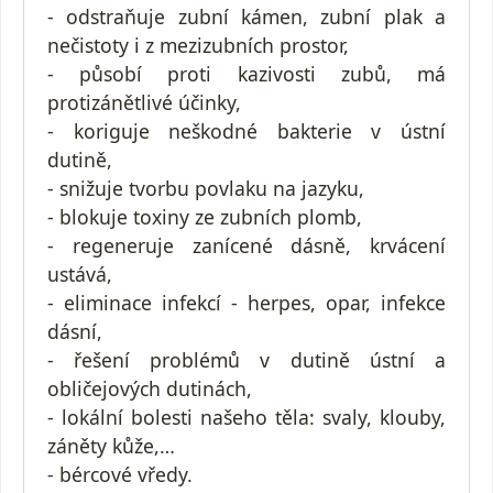
- odstraňuje zubní kámen, zubní plak a
nečistoty i z mezizubních prostor,
- působí proti kazivosti zubů, má
protizánětlivé účinky,
- koriguje neškodné bakterie v ústní
dutině,
- snižuje tvorbu povlaku na jazyku,
- blokuje toxiny ze zubních plomb,
- regeneruje zanícené dásně, krvácení
ustává,
- eliminace infekcí - herpes, opar, infekce
dásní,
- řešení problémů v dutině ústní a
obličejových dutinách,
- lokální bolesti našeho těla: svaly, klouby,
záněty kůže,…
- bércové vředy.