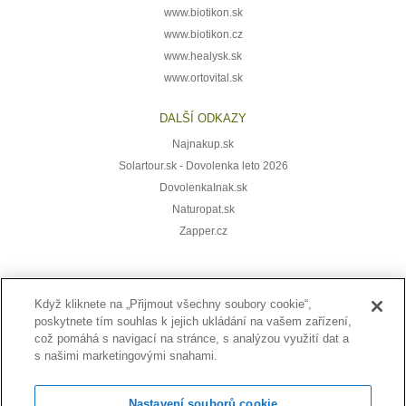
www.biotikon.sk
www.biotikon.cz
www.healysk.sk
www.ortovital.sk
DALŠÍ ODKAZY
Najnakup.sk
Solartour.sk - Dovolenka leto 2026
DovolenkaInak.sk
Naturopat.sk
Zapper.cz
Když kliknete na „Přijmout všechny soubory cookie“,
Přihlaste se k odběru novinek:
poskytnete tím souhlas k jejich ukládání na vašem zařízení,
což pomáhá s navigací na stránce, s analýzou využití dat a
s našimi marketingovými snahami.
Nastavení souborů cookie