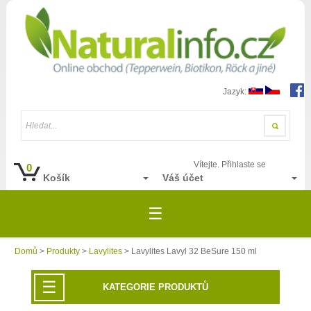
Jazyk:
Hledat...
Vítejte. Přihlaste se
0
Košík
Váš účet
☰
Domů
>
Produkty
>
Lavylites
> Lavylites Lavyl 32 BeSure 150 ml
☰
KATEGORIE PRODUKTŮ