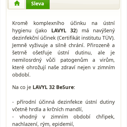
Sleva
Kromě komplexního účinku na ústní
hygienu (jako
LAVYL 32
) má navýšený
dezinfekční účinek (Certifikát institutu TÜV).
Jemně vyživuje a silně chrání. Přirozeně a
šetrně ošetřuje ústní dutinu, ale je
nemilosrdný vůči patogenům a virům,
které ohrožují naše zdraví nejen v zimním
období.
Na co je
LAVYL 32 BeSure
:
- přírodní účinná dezinfekce ústní dutiny
včetně hrdla a krčních mandlí,
- vhodný v zimním období chřipek,
nachlazení, rým, epidemií,