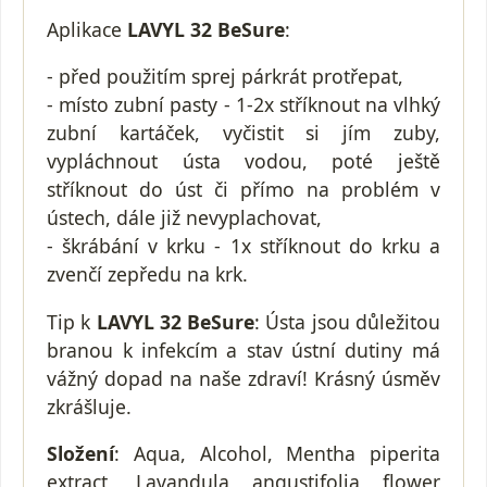
Aplikace
LAVYL 32 BeSure
:
- před použitím sprej párkrát protřepat,
- místo zubní pasty - 1-2x stříknout na vlhký
zubní kartáček, vyčistit si jím zuby,
vypláchnout ústa vodou, poté ještě
stříknout do úst či přímo na problém v
ústech, dále již nevyplachovat,
- škrábání v krku - 1x stříknout do krku a
zvenčí zepředu na krk.
Tip k
LAVYL 32 BeSure
: Ústa jsou důležitou
branou k infekcím a stav ústní dutiny má
vážný dopad na naše zdraví! Krásný úsměv
zkrášluje.
Složení
: Aqua, Alcohol, Mentha piperita
extract, Lavandula angustifolia flower