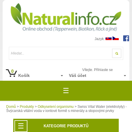
Jazyk:
Hledat...
Vítejte. Přihlaste se
0
Košík
Váš účet
☰
Domů
>
Produkty
>
Odkyselení organismu
> Swiss Vital Water (elektrolyty) -
Švýcarská vitální voda v iontové formě s minerály a stopovými prvky
☰
KATEGORIE PRODUKTŮ