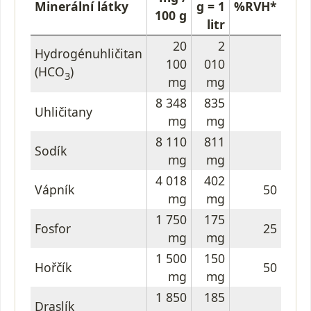
Minerální látky
g = 1
%RVH*
100 g
litr
20
2
Hydrogénuhličitan
100
010
(HCO
)
3
mg
mg
8 348
835
Uhličitany
mg
mg
8 110
811
Sodík
mg
mg
4 018
402
Vápník
50
mg
mg
1 750
175
Fosfor
25
mg
mg
1 500
150
Hořčík
50
mg
mg
1 850
185
Draslík