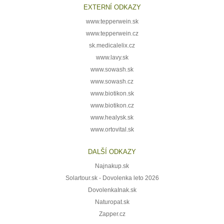
EXTERNÍ ODKAZY
www.tepperwein.sk
www.tepperwein.cz
sk.medicalelix.cz
www.lavy.sk
www.sowash.sk
www.sowash.cz
www.biotikon.sk
www.biotikon.cz
www.healysk.sk
www.ortovital.sk
DALŠÍ ODKAZY
Najnakup.sk
Solartour.sk - Dovolenka leto 2026
DovolenkaInak.sk
Naturopat.sk
Zapper.cz