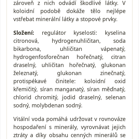
zároveň z nich odvádí škodlivé látky. V
koloidní podobě dokáže tělo nejlépe
vstřebat minerální látky a stopové prvky.
Složení
:
regulátor kyselosti: kyselina
citronová, hydrogenuhličitan, soda
bikarbona, uhličitan vápenatý,
hydrogenfosforečnan hořečnatý, citran
draselný, uhličitan hořečnatý, glukonan
železnatý, glukonan zinečnatý,
protispékavé činitele: koloidní oxid
křemičitý, síran manganatý, síran měďnatý,
chlorid chromitý, jodid draselný, selenan
sodný, molybdenan sodný.
Vitální voda pomáhá udržovat v rovnováze
hospodaření s minerály, vyrovnávat jejich
ztráty a díky obsahu cenných minerálů se