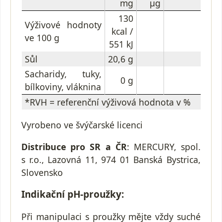
mg
μg
130
Výživové hodnoty
kcal /
ve 100 g
551 kJ
Sůl
20,6 g
Sacharidy, tuky,
0 g
bílkoviny, vláknina
*RVH = referenční výživová hodnota v %
Vyrobeno ve švýčarské licenci
Distribuce pro SR a ČR
: MERCURY, spol.
s r.o., Lazovná 11, 974 01 Banská Bystrica,
Slovensko
Indikační pH-proužky:
Při manipulaci s proužky mějte vždy suché