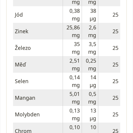
mg
mg
0,38
38
Jód
25
mg
μg
25,86
2,6
Zinek
25
mg
mg
35
3,5
Železo
25
mg
mg
2,51
0,25
Měď
25
mg
mg
0,14
14
Selen
25
mg
μg
5,01
0,5
Mangan
25
mg
mg
0,13
13
Molybden
25
mg
μg
0,10
10
Chrom
25