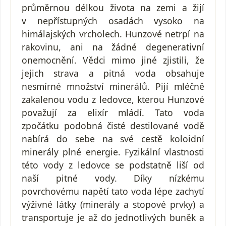
průměrnou délkou života na zemi a žijí
v nepřístupných osadách vysoko na
himálajských vrcholech. Hunzové netrpí na
rakovinu, ani na žádné degenerativní
onemocnění. Vědci mimo jiné zjistili, že
jejich strava a pitná voda obsahuje
nesmírné množství minerálů. Pijí mléčně
zakalenou vodu z ledovce, kterou Hunzové
považují za elixír mládí. Tato voda
zpočátku podobná čisté destilované vodě
nabírá do sebe na své cestě koloidní
minerály plné energie. Fyzikální vlastnosti
této vody z ledovce se podstatně liší od
naší pitné vody. Díky nízkému
povrchovému napětí tato voda lépe zachytí
výživné látky (minerály a stopové prvky) a
transportuje je až do jednotlivých buněk a