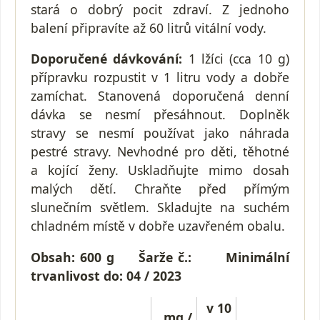
stará o dobrý pocit zdraví. Z jednoho
balení připravíte až 60 litrů vitální vody.
Doporučené
dávkování:
1 lžíci (cca 10 g)
přípravku rozpustit v 1 litru vody a dobře
zamíchat. Stanovená doporučená denní
dávka se nesmí přesáhnout. Doplněk
stravy se nesmí používat jako náhrada
pestré stravy. Nevhodné pro děti, těhotné
a kojící ženy. Uskladňujte mimo dosah
malých dětí. Chraňte před přímým
slunečním světlem. Skladujte na suchém
chladném místě v dobře uzavřeném obalu.
Obsah: 600 g Šarže č.: Minimální
trvanlivost do: 04 / 2023
v 10
mg /