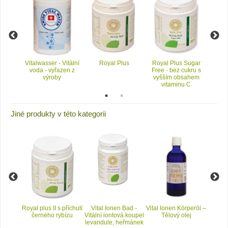
n 50
Vitalwasser - Vitální
Royal Plus
Royal Plus Sugar
Ro
akt -
voda - vyřazen z
Free - bez cukru s
vylepš
 bylin
výroby
vyšším obsahem
vitaminu C
Jiné produkty v této kategorii
Bad -
Royal plus II s příchutí
Vital Ionen Bad -
Vital Ionen Körperöl –
Ölzi
á koupel
černého rybízu
Vitální iontová koupel
Tělový olej
Léčebn
ová
levandule, heřmánek