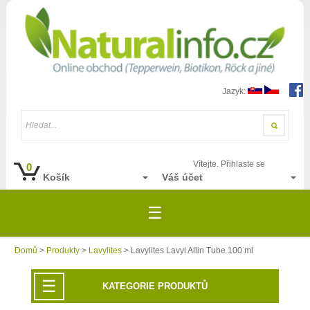
Jazyk:
Hledat...
Vítejte. Přihlaste se
0
Košík
Váš účet
☰
Domů
>
Produkty
>
Lavylites
> Lavylites Lavyl Allin Tube 100 ml
☰
KATEGORIE PRODUKTŮ