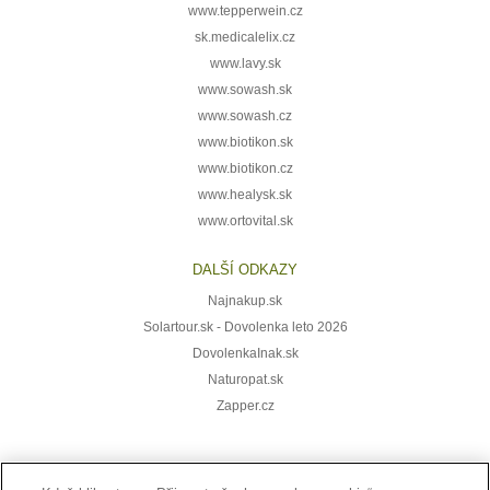
www.tepperwein.cz
sk.medicalelix.cz
www.lavy.sk
www.sowash.sk
www.sowash.cz
www.biotikon.sk
www.biotikon.cz
www.healysk.sk
www.ortovital.sk
DALŠÍ ODKAZY
Najnakup.sk
Solartour.sk - Dovolenka leto 2026
DovolenkaInak.sk
Naturopat.sk
Zapper.cz