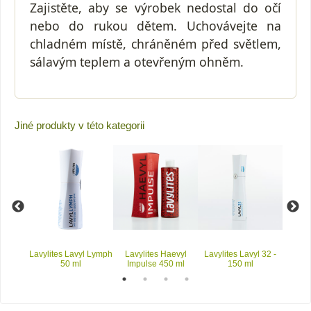
Zajistěte, aby se výrobek nedostal do očí
nebo do rukou dětem. Uchovávejte na
chladném místě, chráněném před světlem,
sálavým teplem a otevřeným ohněm.
Jiné produkty v této kategorii
vyl 32
Lavylites Lavyl Lymph
Lavylites Haevyl
Lavylites Lavyl 32 -
Lavyl
100ml
50 ml
Impulse 450 ml
150 ml
Be