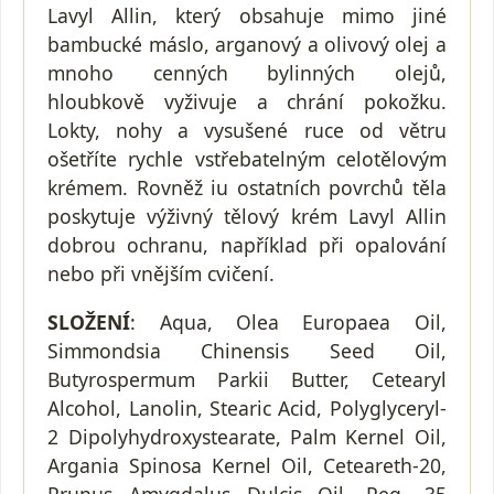
Lavyl Allin, který obsahuje mimo jiné
bambucké máslo, arganový a olivový olej a
mnoho cenných bylinných olejů,
hloubkově vyživuje a chrání pokožku.
Lokty, nohy a vysušené ruce od větru
ošetříte rychle vstřebatelným celotělovým
krémem. Rovněž iu ostatních povrchů těla
poskytuje výživný tělový krém Lavyl Allin
dobrou ochranu, například při opalování
nebo při vnějším cvičení.
SLOŽENÍ
: Aqua, Olea Europaea Oil,
Simmondsia Chinensis Seed Oil,
Butyrospermum Parkii Butter, Cetearyl
Alcohol, Lanolin, Stearic Acid, Polyglyceryl-
2 Dipolyhydroxystearate, Palm Kernel Oil,
Argania Spinosa Kernel Oil, Ceteareth-20,
Prunus Amygdalus Dulcis Oil, Peg- 35