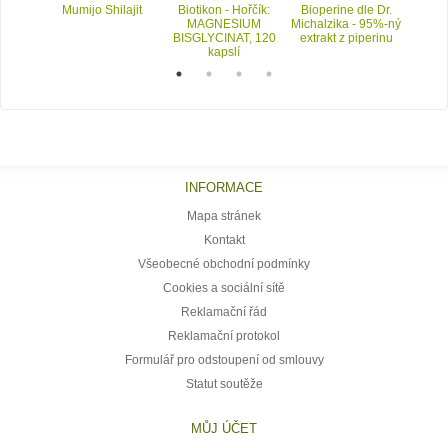
gulat –
Mumijo Shilajit
Biotikon - Hořčík:
Bioperine dle Dr.
Vitamí
evního
MAGNESIUM
Michalzika - 95%-ný
váz
BISGLYCINAT, 120
extrakt z piperinu
kapslí
INFORMACE
Mapa stránek
Kontakt
Všeobecné obchodní podmínky
Cookies a sociální sítě
Reklamační řád
Reklamační protokol
Formulář pro odstoupení od smlouvy
Statut soutěže
MŮJ ÚČET