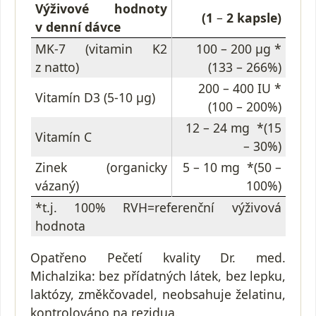
Výživové hodnoty
(1
–
2 kapsle)
v denní dávce
MK-7 (vitamin K2
100 – 200 µg *
z natto)
(133 – 266%)
200 – 400 IU *
Vitamín D3 (5-10 µg)
(100 – 200%)
12 – 24 mg *(15
Vitamín C
– 30%)
Zinek (organicky
5 – 10 mg *(50 –
vázaný)
100%)
*t.j. 100% RVH=referenční výživová
hodnota
Opatřeno Pečetí kvality Dr. med.
Michalzika: bez přídatných látek, bez lepku,
laktózy, změkčovadel, neobsahuje želatinu,
kontrolováno na rezidua.