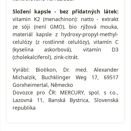
Složení kapsle - bez přídatných látek:
vitamin K2 (menachinon): natto - extrakt
ze sóji (není GMO), bio rýžová mouka,
materiál kapsle z hydroxy-propyl-methyl-
celulózy (z rostlinné celulózy), vitamín C
(kyselina askorbová), vitamín D3
(cholekalciferol), zink-citrát.
Vyrábí: Biotikon, Dr. med. Alexander
Michalzik, Buchklinger Weg 17, 69517
Gorxheimertal, Německo
Dovozce pro ČR: MERCURY, spol. s r.o.,
Lazovná 11, Banská Bystrica, Slovenská
republika