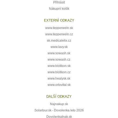
Přihlásit
Nákupní košík
EXTERNÍ ODKAZY
www.tepperwein.sk
www.tepperwein.cz
sk.medicalelix.cz
www.lavy.sk
www.sowash.sk
www.sowash.cz
www.biotikon.sk
www.biotikon.cz
www.healysk.sk
www.ortovital.sk
DALŠÍ ODKAZY
Najnakup.sk
Solartour.sk - Dovolenka leto 2026
DovolenkaInak.sk