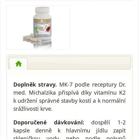
Doplněk stravy.
MK-7 podle receptury Dr.
med. Michalzika přispívá díky vitamínu K2
k udržení správné stavby kostí a k normální
srážlivosti krve.
Doporučené dávkování:
dospělí 1-2
kapsle denně k hlavnímu jídlu zapít
skleničkou vody, nebo podle pokynů