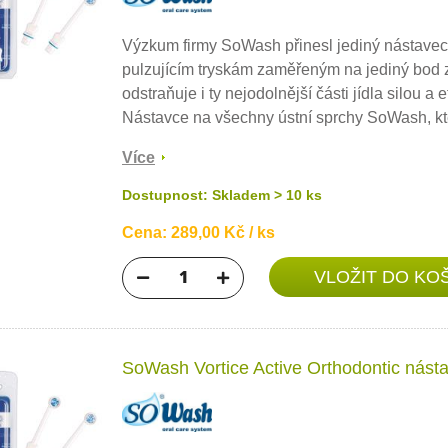
Výzkum firmy SoWash přinesl jediný nástavec p
pulzujícím tryskám zaměřeným na jediný bod z r
odstraňuje i ty nejodolnější části jídla silou a 
Nástavce na všechny ústní sprchy SoWash, kter
Více
Dostupnost: Skladem > 10 ks
Cena: 289,00 Kč / ks
SoWash Vortice Active Orthodontic násta