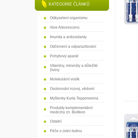
KATEGORIE ČLÁNKŮ
Odkyselení organismu
Aloe Arborescens
Imunita a antioxidanty
Odčervení a odparazitování
Pohybový aparát
Vitamíny, minerály a důležité
živiny
Molekulární vodík
Osobnostní rozvoj, vědomí
Myšlenky Kurta Tepperweina
Produkty komplementární
medicíny zn. Biotikon
Ostatní
Péče o ústní dutinu