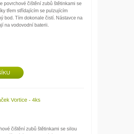
e povrchové čištění zubů štětinkami se
íky třem střídajícím se pulzujícím
ý bod. Tím dokonale čistí. Nástavce na
í na vodovodní baterii.
ček Vortice - 4ks
ové čištění zubů štětinkami se silou