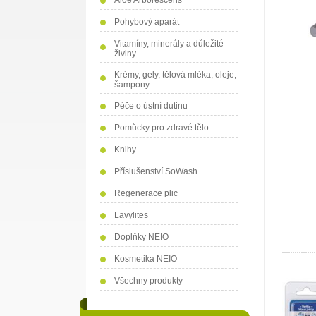
Aloe Arborescens
Pohybový aparát
Vitamíny, minerály a důležité
živiny
Krémy, gely, tělová mléka, oleje,
šampony
Péče o ústní dutinu
Pomůcky pro zdravé tělo
Knihy
Příslušenství SoWash
Regenerace plic
Lavylites
Doplňky NEIO
Kosmetika NEIO
Všechny produkty