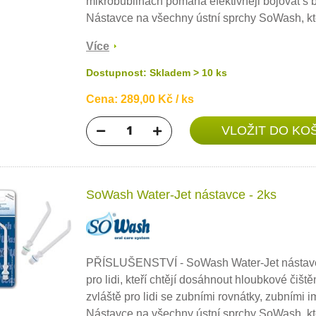
mikrobublinách pomáhá efektivněji bojovat s b
Nástavce na všechny ústní sprchy SoWash, kter
Více
Dostupnost: Skladem > 10 ks
Cena: 289,00 Kč / ks
SoWash Water-Jet nástavce - 2ks
PŘÍSLUŠENSTVÍ - SoWash Water-Jet nástavec
pro lidi, kteří chtějí dosáhnout hloubkové čiš
zvláště pro lidi se zubními rovnátky, zubními 
Nástavce na všechny ústní sprchy SoWash, kter