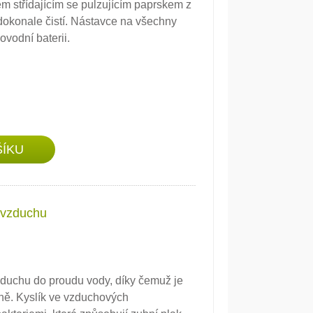
řem střídajícím se pulzujícím paprskem z
dokonale čistí. Nástavce na všechny
ovodní baterii.
 vzduchu
duchu do proudu vody, díky čemuž je
ásně. Kyslík ve vzduchových