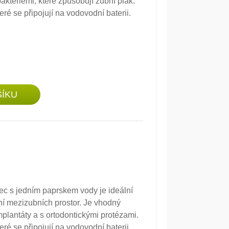
akteriemi, které způsobují zubní plak.
é se připojují na vodovodní baterii.
 s jedním paprskem vody je ideální
tění mezizubních prostor. Je vhodný
implantáty a s ortodontickými protézami.
é se připojují na vodovodní baterii.