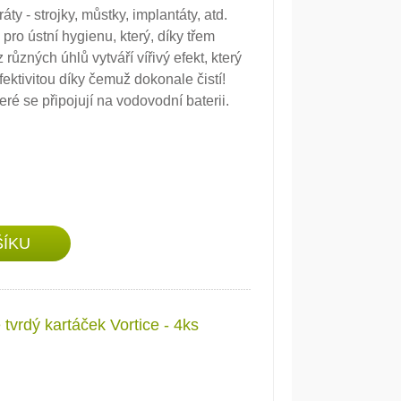
ty - strojky, můstky, implantáty, atd.
ro ústní hygienu, který, díky třem
ůzných úhlů vytváří vířivý efekt, který
efektivitou díky čemuž dokonale čistí!
é se připojují na vodovodní baterii.
vrdý kartáček Vortice - 4ks