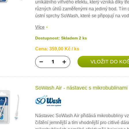
unikátního vířivého efektu, který vzniká díky t
různých úhlů zaměřenými na jediný bod. Tím 
ústní sprchy SoWash, které se připojují na vod
Více
Dostupnost: Skladem 2 ks
Cena: 359,00 Kč / ks
SoWash Air - nástavec s mikrobublinami
Nástavec SoWash Air přidává mikrobubliny vz
čištění jemnější a tím vhodnější pro citlivé d