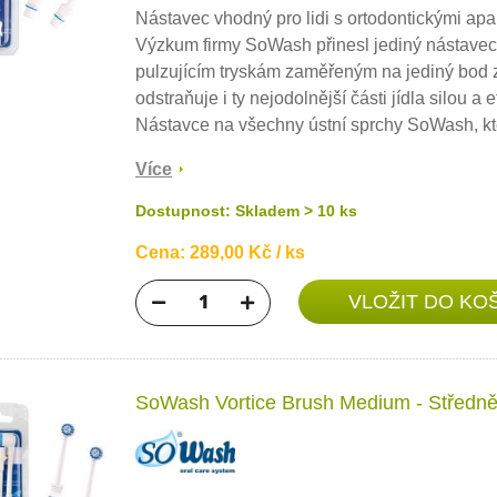
Nástavec vhodný pro lidi s ortodontickými apará
Výzkum firmy SoWash přinesl jediný nástavec p
pulzujícím tryskám zaměřeným na jediný bod z r
odstraňuje i ty nejodolnější části jídla silou a 
Nástavce na všechny ústní sprchy SoWash, kter
Více
Dostupnost: Skladem > 10 ks
Cena: 289,00 Kč / ks
SoWash Vortice Brush Medium - Středně t