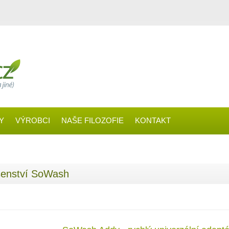
Y
VÝROBCI
NAŠE FILOZOFIE
KONTAKT
šenství SoWash