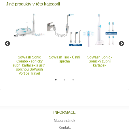
Jiné produkty v této kategorii
ice -
SoWash Sonic
SoWash Trio - Ústní
SoWash Sonic -
SoWa
cha
Combo - sonický
sprcha
Sonický zubní
Cest
zubní kartáček s ústní
kartáček
Ús
sprchou SoWash
Vortice Travel
INFORMACE
Mapa stránek
Kontakt