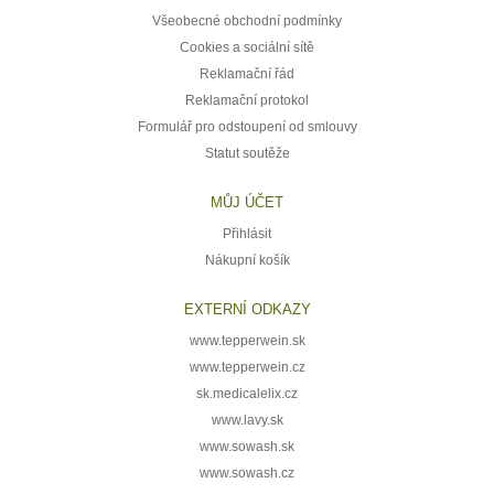
Všeobecné obchodní podmínky
Cookies a sociální sítě
Reklamační řád
Reklamační protokol
Formulář pro odstoupení od smlouvy
Statut soutěže
MŮJ ÚČET
Přihlásit
Nákupní košík
EXTERNÍ ODKAZY
www.tepperwein.sk
www.tepperwein.cz
sk.medicalelix.cz
www.lavy.sk
www.sowash.sk
www.sowash.cz