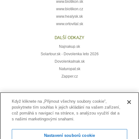
www.biotikon.sk
www.biotikon.cz
www.healysk.sk
www.ortovital.sk
DALŠÍ ODKAZY
Najnakup.sk
Solartour.sk - Dovolenka leto 2026
DovolenkaInak.sk
Naturopat.sk
Zapper.cz
Když kliknete na „Přijmout všechny soubory cookie“,
Přihlaste se k odběru novinek:
poskytnete tím souhlas k jejich ukládání na vašem zařízení,
což pomáhá s navigací na stránce, s analýzou využití dat a
s našimi marketingovými snahami.
Nastavení souborů cookie