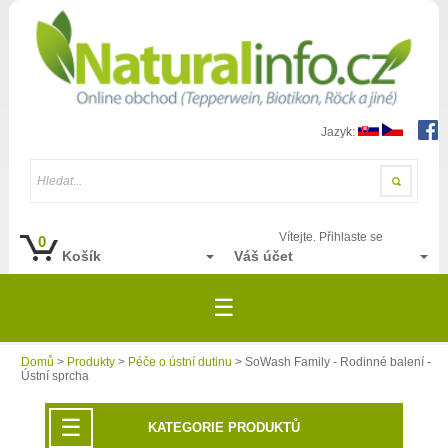
Jazyk:
Hledat...
Vítejte. Přihlaste se
0
Košík
Váš účet
☰
Domů
>
Produkty
>
Péče o ústní dutinu
> SoWash Family - Rodinné balení -
Ústní sprcha
☰
KATEGORIE PRODUKTŮ