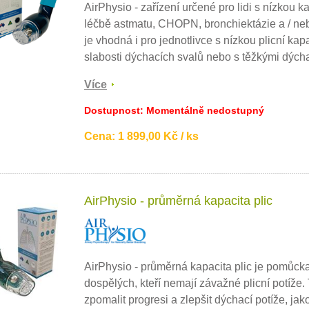
AirPhysio - zařízení určené pro lidi s nízkou k
oci brání schopnosti těla vyčistit kontaminovaný hlen. U
léčbě astmatu, CHOPN, bronchiektázie a / nebo
 je kapacita plic snížena o 5 - 25 ml / rok a u kuřáků o 33
je vhodná i pro jednotlivce s nízkou plicní ka
. To může způsobit dušnost po překonání několika schodů
slabosti dýchacích svalů nebo s těžkými dýc
 lehkém poklusu.
Více
Dostupnost: Momentálně nedostupný
Cena: 1 899,00 Kč / ks
AirPhysio - průměrná kapacita plic
AirPhysio - průměrná kapacita plic je pomůck
dospělých, kteří nemají závažné plicní potíže.
zpomalit progresi a zlepšit dýchací potíže, j