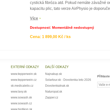
cystická fibróza atd. Pokud nemáte závažné 
kapacitu plic, tato verze AirPhysio je doporučen
Více
Dostupnost: Momentálně nedostupný
Cena: 1 899,00 Kč / ks
EXTERNÍ ODKAZY
DALŠÍ ODKAZY
www.tepperwein.sk
Najnakup.sk
Přihlaste
www.tepperwein.cz
Solartour.sk - Dovolenka leto 2026
sk.medicalelix.cz
DovolenkaInak.sk
www.lavy.sk
Naturopat.sk
www.sowash.sk
Zapper.cz
www.sowash.cz
www.biotikon.sk