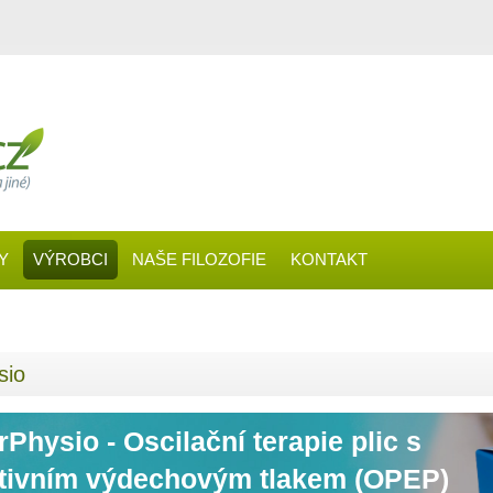
Y
VÝROBCI
NAŠE FILOZOFIE
KONTAKT
sio
rPhysio - Oscilační terapie plic s
itivním výdechovým tlakem (OPEP)