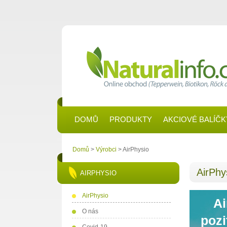
DOMŮ
PRODUKTY
AKCIOVÉ BALÍČK
Domů
>
Výrobci
> AirPhysio
AirPhy
AIRPHYSIO
AirPhysio
Ai
O nás
poz