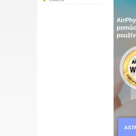
Covid-19
AirPhy
pomůck
použív
AST