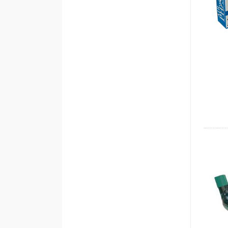
Tyto nem
astmatiků
ml / rok
nebo při