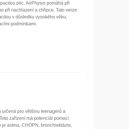
apacitou plic. AirPhysio pomáhá při
 při nachlazení a chřipce. Tato verze
pacitou v důsledku vysokého věku,
hacími podmínkami.
a určená pro většinu teenagerů a
 Toto zařízení má potenciál pomoci
ako je astma, CHOPN, bronchiektázie,