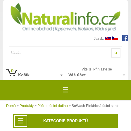
Jazyk:
Hledat...
Vítejte. Přihlaste se
0
Košík
Váš účet
☰
Domů
>
Produkty
>
Péče o ústní dutinu
> SoWash Elektrická ústní sprcha
☰
KATEGORIE PRODUKTŮ