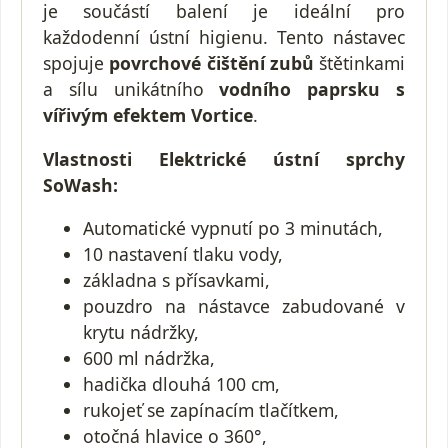
je součástí balení je ideální pro
každodenní ústní higienu. Tento nástavec
spojuje
povrchové čištění zubů
štětinkami
a sílu unikátního
vodního paprsku s
vířivým efektem Vortice
.
Vlastnosti Elektrické ústní sprchy
SoWash:
Automatické vypnutí po 3 minutách,
10 nastavení tlaku vody,
základna s přísavkami,
pouzdro na nástavce zabudované v
krytu nádržky,
600 ml nádržka,
hadička dlouhá 100 cm,
rukojeť se zapínacím tlačítkem,
otočná hlavice o 360°,