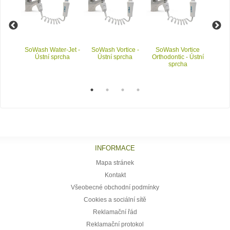
ada
SoWash Water-Jet -
SoWash Vortice -
SoWash Vortice
SoWas
pro
Ústní sprcha
Ústní sprcha
Orthodontic - Ústní
ústní
sprcha
eraci v
ině
INFORMACE
Mapa stránek
Kontakt
Všeobecné obchodní podmínky
Cookies a sociální sítě
Reklamační řád
Reklamační protokol