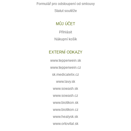
Formulář pro odstoupení od smlouvy
Statut soutěže
MŮJ ÚČET
Přihlásit
Nákupní košík
EXTERNÍ ODKAZY
www.tepperwein.sk
www.tepperwein.cz
sk.medicalelix.cz
www.lavy.sk
www.sowash.sk
www.sowash.cz
www.biotikon.sk
www.biotikon.cz
www.healysk.sk
www.ortovital.sk