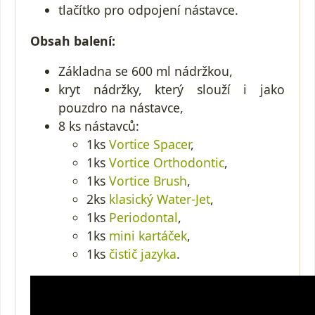
tlačítko pro odpojení nástavce.
Obsah balení:
Základna se 600 ml nádržkou,
kryt nádržky, který slouží i jako
pouzdro na nástavce,
8 ks nástavců:
1ks
Vortice Spacer
,
1ks
Vortice Orthodontic
,
1ks
Vortice Brush
,
2ks
klasický Water-Jet
,
1ks
Periodontal
,
1ks
mini kartáček
,
1ks
čistič jazyka
.