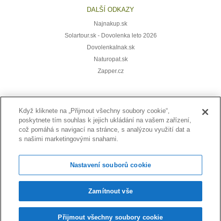
DALŠÍ ODKAZY
Najnakup.sk
Solartour.sk - Dovolenka leto 2026
DovolenkaInak.sk
Naturopat.sk
Zapper.cz
Když kliknete na „Přijmout všechny soubory cookie“,
Přihlaste se k odběru novinek:
poskytnete tím souhlas k jejich ukládání na vašem zařízení,
což pomáhá s navigací na stránce, s analýzou využití dat a
s našimi marketingovými snahami.
Nastavení souborů cookie
Zamítnout vše
© 2014-2026 MERCURY, spol. s r.o., Lazovná 11, 974 01 Banská Bystrica,
Slovenská republika, tel.: +421 917 438 468, email: info@naturalinfo.sk
Přijmout všechny soubory cookie