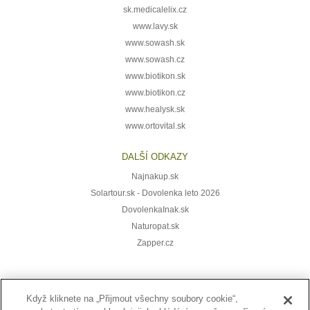
sk.medicalelix.cz
www.lavy.sk
www.sowash.sk
www.sowash.cz
www.biotikon.sk
www.biotikon.cz
www.healysk.sk
www.ortovital.sk
DALŠÍ ODKAZY
Najnakup.sk
Solartour.sk - Dovolenka leto 2026
DovolenkaInak.sk
Naturopat.sk
Zapper.cz
Když kliknete na „Přijmout všechny soubory cookie“,
Přihlaste se k odběru novinek: