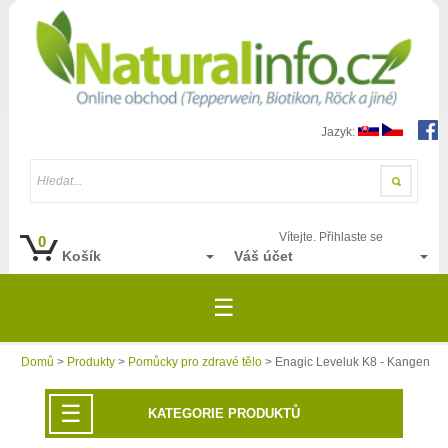
Jazyk:
Hledat...
Vítejte. Přihlaste se
0
Košík
Váš účet
☰
Domů
>
Produkty
>
Pomůcky pro zdravé tělo
> Enagic Leveluk K8 - Kangen
☰
KATEGORIE PRODUKTŮ