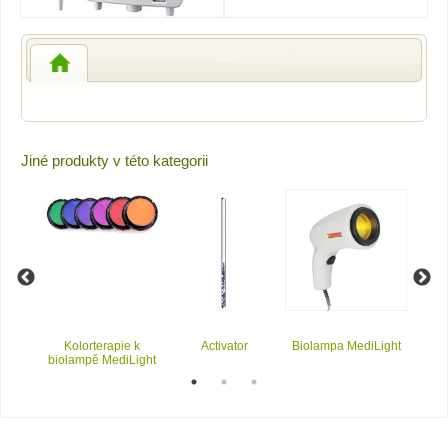
Jiné produkty v této kategorii
k
Kolorterapie k
Activator
Biolampa MediLight
Enag
biolampě MediLight