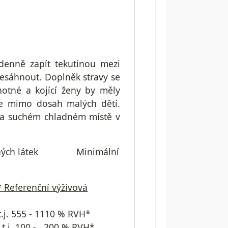
denně zapít tekutinou mezi
esáhnout. Doplněk stravy se
hotné a kojící ženy by měly
jte mimo dosah malých dětí.
na suchém chladném místě v
přídatných látek Minimální
 spodek
*
Referenční výživová
 - 1110 % RVH*
 100 - 200 % RVH*