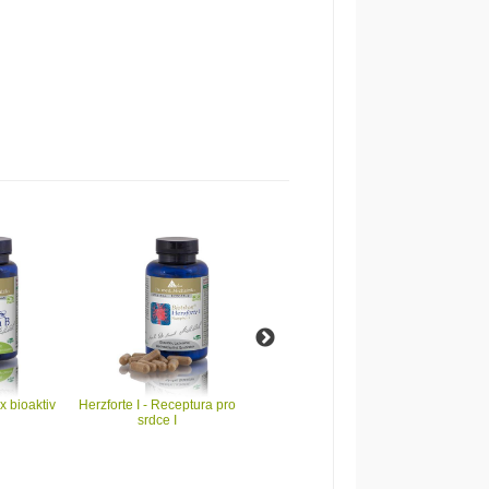
 bioaktiv
Herzforte I - Receptura pro
Curcuma Lecithin forte -
Cur
srdce I
Dopredaj !