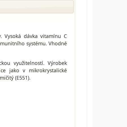
y. Vysoká dávka vitamínu C
 imunitního systému. Vhodné
ckou využitelností. Výrobek
ce jako v mikrokrystalické
mičitý (E551).