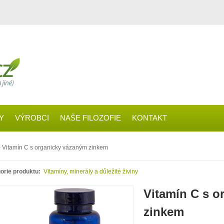
Y
VÝROBCI
NAŠE FILOZOFIE
KONTAKT
 Vitamín C s organicky vázaným zinkem
orie produktu:
Vitamíny, minerály a důležité živiny
Vitamín C s o
zinkem