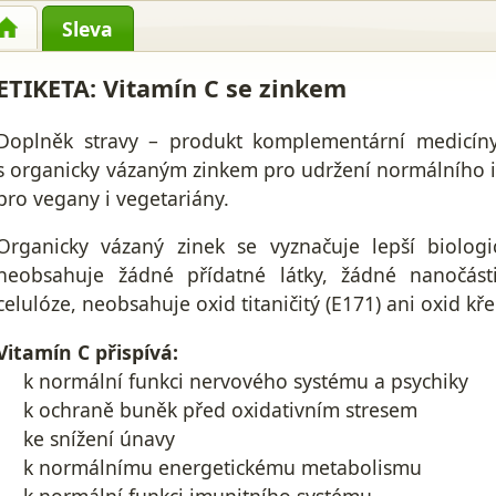
Sleva
ETIKETA:
Vitamín C se zinkem
Doplněk stravy – produkt komplementární medicín
s organicky vázaným zinkem pro udržení normálního
pro vegany i vegetariány.
Organicky vázaný zinek se vyznačuje lepší biologi
neobsahuje žádné přídatné látky, žádné nanočásti
celulóze, neobsahuje oxid titaničitý (E171) ani oxid kře
Vitamín C přispívá:
k normální funkci nervového systému a psychiky
k ochraně buněk před oxidativním stresem
ke snížení únavy
k normálnímu energetickému metabolismu