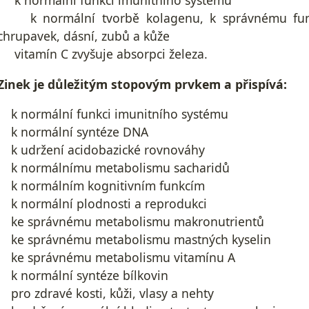
k normální funkci imunitního systému
k normální tvorbě kolagenu, k správnému fungo
chrupavek, dásní, zubů a kůže
vitamín C zvyšuje absorpci železa.
Zinek je důležitým stopovým prvkem a přispívá:
k normální funkci imunitního systému
k normální syntéze DNA
k udržení acidobazické rovnováhy
k normálnímu metabolismu sacharidů
k normálním kognitivním funkcím
k normální plodnosti a reprodukci
ke správnému metabolismu makronutrientů
ke správnému metabolismu mastných kyselin
ke správnému metabolismu vitamínu A
k normální syntéze bílkovin
pro zdravé kosti, kůži, vlasy a nehty