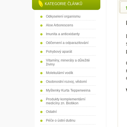
KATEGORIE ČLÁNKŮ
Odkyselení organismu
Aloe Arborescens
Imunita a antioxidanty
Odčervení a odparazitování
Pohybový aparát
Vitamíny, minerály a důležité
živiny
Molekulární vodík
Osobnostní rozvoj, vědomí
Myšlenky Kurta Tepperweina
Produkty komplementární
medicíny zn. Biotikon
Ostatní
Péče o ústní dutinu