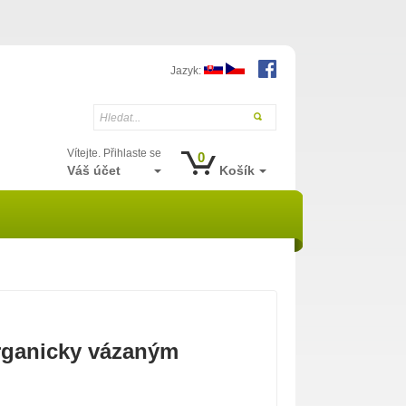
Jazyk:
Hledat...
Vítejte. Přihlaste se
0
Váš účet
Košík
rganicky vázaným