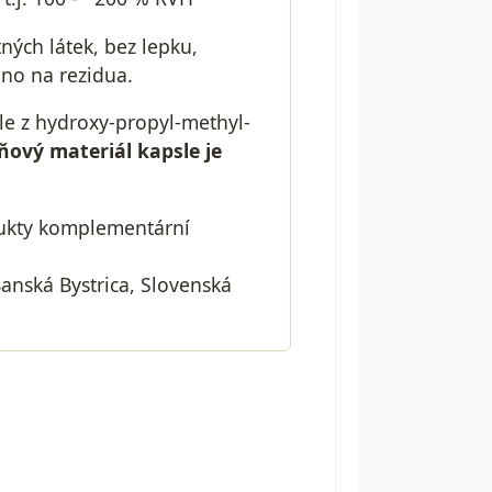
ných látek, bez lepku,
váno na rezidua.
sle z hydroxy-propyl-methyl-
ňový materiál kapsle je
dukty komplementární
Banská Bystrica, Slovenská