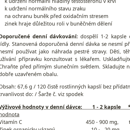
k udržení normální hladiny testosteronu v krvi
k udržení normálního stavu zraku
na ochranu buněk před oxidačním stresem
zinek hraje důležitou roli v buněčném dělení
Doporučené denní dávkování:
dospělí 1-2 kapsle 
jídly. Stanovená doporučená denní dávka se nesmí př
nesmí používat jako náhrada pestré stravy. Děti, tě
užívání přípravku konzultovat s lékařem. Uskladňu
Chraňte před přímým slunečním světlem. Skladujte 
dobře uzavřeném obalu.
Obsah: 67,6 g / 120 čistě rostlinných kapslí bez 
trvanlivost do: / Šarže č. viz
Výživové hodnoty v denní dávce: 1 - 2 kapsle 
hodnota
Vitamín C 450 - 900 mg, t.j. 555
Zinek organicky vázaný 10 - 20 mg, t.j.