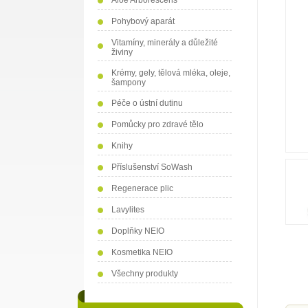
Aloe Arborescens
Pohybový aparát
Vitamíny, minerály a důležité
živiny
Krémy, gely, tělová mléka, oleje,
šampony
Péče o ústní dutinu
Pomůcky pro zdravé tělo
Knihy
Příslušenství SoWash
Regenerace plic
Lavylites
Doplňky NEIO
Kosmetika NEIO
Všechny produkty