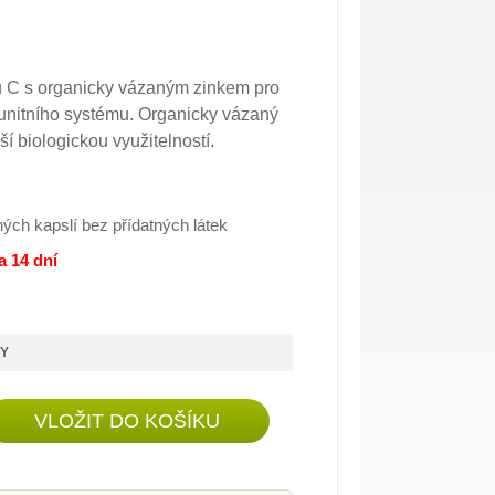
 C s organicky vázaným zinkem pro
unitního systému. Organicky vázaný
í biologickou využitelností.
nných kapslí bez přídatných látek
a 14 dní
KY