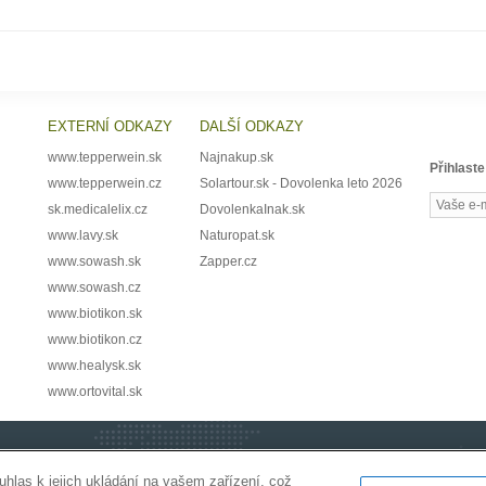
EXTERNÍ ODKAZY
DALŠÍ ODKAZY
www.tepperwein.sk
Najnakup.sk
Přihlaste
www.tepperwein.cz
Solartour.sk - Dovolenka leto 2026
sk.medicalelix.cz
DovolenkaInak.sk
www.lavy.sk
Naturopat.sk
www.sowash.sk
Zapper.cz
www.sowash.cz
www.biotikon.sk
www.biotikon.cz
www.healysk.sk
www.ortovital.sk
uhlas k jejich ukládání na vašem zařízení, což