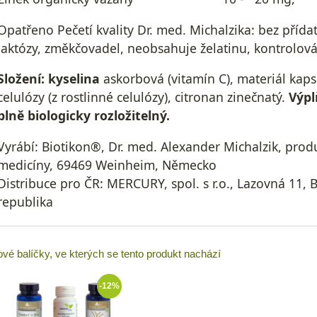
Opatřeno Pečetí kvality Dr. med. Michalzika: bez přídat
laktózy, změkčovadel, neobsahuje želatinu, kontrolo
Složení: kyselina
askorbová (vitamín C), materiál kap
celulózy (z rostlinné celulózy), citronan zinečnatý.
Výpl
plně biologicky rozložitelný.
Vyrábí: Biotikon®, Dr. med. Alexander Michalzik, pro
medicíny, 69469 Weinheim, Německo
Distribuce pro ČR: MERCURY, spol. s r.o., Lazovná 11, 
republika
ové balíčky, ve kterých se tento produkt nachází
-12%