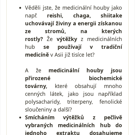
Věděli jste, že medicinální houby jako
např.
reishi, chaga, shiitake
uchovávají živiny a energii získanou
ze stromů, na kterých
rostly?
Že
výtěžky
z medicinálních
hub
se používají v tradiční
medicíně
v Asii již tisíce let?
A že
medicinální houby jsou
přirozené biochemické
továrny,
které obsahují mnoho
cenných látek, jako jsou například
polysacharidy, triterpeny, fenolické
sloučeniny a další?
Smícháním výtěžků z pečlivě
vybraných medicinálních hub do
jednoho extraktu dosahujeme