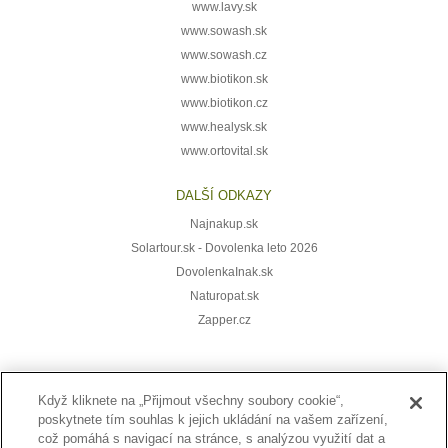
www.lavy.sk
www.sowash.sk
www.sowash.cz
www.biotikon.sk
www.biotikon.cz
www.healysk.sk
www.ortovital.sk
DALŠÍ ODKAZY
Najnakup.sk
Solartour.sk - Dovolenka leto 2026
DovolenkaInak.sk
Naturopat.sk
Zapper.cz
Když kliknete na „Přijmout všechny soubory cookie“,
Přihlaste se k odběru novinek:
poskytnete tím souhlas k jejich ukládání na vašem zařízení,
což pomáhá s navigací na stránce, s analýzou využití dat a