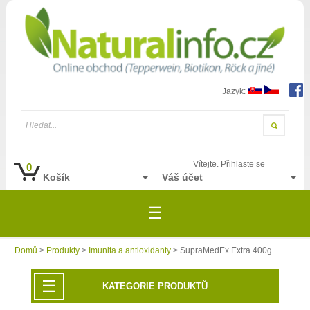
Jazyk:
Hledat...
Vítejte. Přihlaste se
0
Košík
Váš účet
☰
Domů
>
Produkty
>
Imunita a antioxidanty
> SupraMedEx Extra 400g
☰
KATEGORIE PRODUKTŮ