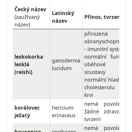
Český název
Latinský
(zaužívaný
Přínos, tvrzení
název
název)
přirozená
obranyschopnost
- imunitní systém
leskokorka
normální funkce
ganoderma
lesklá
oběhové
lucidum
(reishi)
soustavy
normální hladina
cholesterolu v
krvi
nemá povolené
korálovec
hericium
žádné zdravotní
ježatý
erinaceus
tvrzení
nemá povolené
housenice
cordyceps