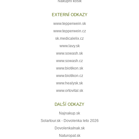
Nákupní košík
EXTERNÍ ODKAZY
www.tepperwein.sk
www.tepperwein.cz
sk.medicalelix.cz
www.lavy.sk
www.sowash.sk
www.sowash.cz
www.biotikon.sk
www.biotikon.cz
www.healysk.sk
www.ortovital.sk
DALŠÍ ODKAZY
Najnakup.sk
Solartour.sk - Dovolenka leto 2026
DovolenkaInak.sk
Naturopat.sk