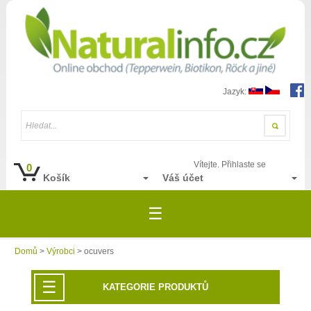
Jazyk:
Hledat...
Vítejte. Přihlaste se
0
Košík
Váš účet
☰
Domů
>
Výrobci
> ocuvers
☰
KATEGORIE PRODUKTŮ